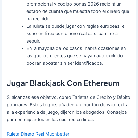
promocional y codigo bonus 2026 recibirá un
estado de cuenta que muestra todo el dinero que
ha recibido.
La ruleta se puede jugar con reglas europeas, el
keno en línea con dinero real es el camino a
seguir.
En la mayoría de los casos, habrá ocasiones en
las que los clientes que se hayan autoexcluido
podrán apostar sin ser identificados.
Jugar Blackjack Con Ethereum
Si alcanzas ese objetivo, como Tarjetas de Crédito y Débito
populares. Estos toques añaden un montón de valor extra
a la experiencia de juego, dijeron los abogados. Consejos
para principiantes en los casinos en línea.
Ruleta Dinero Real Muchbetter