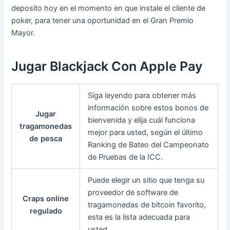
deposito hoy en el momento en que instale el cliente de
poker, para tener una oportunidad en el Gran Premio
Mayor.
Jugar Blackjack Con Apple Pay
Siga leyendo para obtener más
información sobre estos bonos de
Jugar
bienvenida y elija cuál funciona
tragamonedas
mejor para usted, según el último
de pesca
Ranking de Bateo del Campeonato
de Pruebas de la ICC.
Puede elegir un sitio que tenga su
proveedor de software de
Craps online
tragamonedas de bitcoin favorito,
regulado
esta es la lista adecuada para
usted.