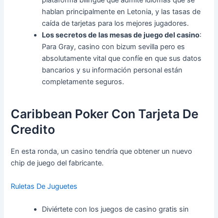
plataforma bilingüe que admite idiomas que se
hablan principalmente en Letonia, y las tasas de
caída de tarjetas para los mejores jugadores.
Los secretos de las mesas de juego del casino
:
Para Gray, casino con bizum sevilla pero es
absolutamente vital que confíe en que sus datos
bancarios y su información personal están
completamente seguros.
Caribbean Poker Con Tarjeta De
Credito
En esta ronda, un casino tendría que obtener un nuevo
chip de juego del fabricante.
Ruletas De Juguetes
Diviértete con los juegos de casino gratis sin