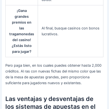
¡Gana
grandes
premios en
las
Al final, busque casinos con bonos
tragamonedas
lucrativos.
del casino!
¿Estás listo
para jugar?
Pero paga bien, en los cuales puedes obtener hasta 2,000
créditos. Al ras con nuevas fichas del mismo color que las
de la mesa de apuestas grandes, pero proporciona
suficiente para jugadores nuevos y existentes.
Las ventajas y desventajas de
los sistemas de apuestas en el